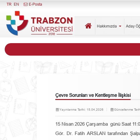
Menüyü Kapat
TR
EN
E-Posta
Hakkımızda
Aday Ö
Çevre Sorunları ve Kentleşme İlişkisi
Yayınlanma Tarihi:
15.04.2026
Güncellenme Tarih
15 Nisan 2026 Çarşamba günü Saat 11:
Gör. Dr. Fatih ARSLAN tarafından Şalp