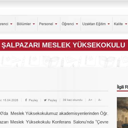
ğrenci
Bölümler
Personel
Öğrenci
Uzaktan Eğitim
Kalite
ŞALPAZARI MESLEK YÜKSEKOKULU
İlgili
39 kez okundu
A+
A-
i:
15.04.2026
Paylaş
Paylaş
00'da Meslek Yüksekokulumuz akademisyenlerinden Öğr.
azarı Meslek Yüksekokulu Konferans Salonu’nda “Çevre