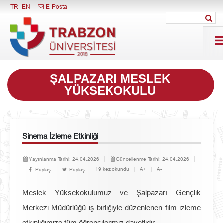
Menüyü Kapat
TR
EN
E-Posta
ŞALPAZARI MESLEK
YÜKSEKOKULU
Sinema İzleme Etkinliği
Yayınlanma Tarihi:
24.04.2026
Güncellenme Tarihi:
24.04.2026
19 kez okundu
A+
A-
Paylaş
Paylaş
Meslek Yüksekokulumuz ve Şalpazarı Gençlik
Merkezi Müdürlüğü iş birliğiyle düzenlenen film izleme
etkinliğimize tüm öğrencilerimiz davetlidir.