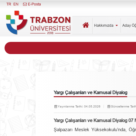
Menüyü Kapat
TR
EN
E-Posta
Hakkımızda
Aday Ö
Yargı Çalışanları ve Kamusal Diyalog
Yayınlanma Tarihi:
04.05.2026
Güncellenme Tarih
Yargı Çalışanları ve Kamusal Diyalog 07
Şalpazarı Meslek Yüksekokulu’nda, Öğr.