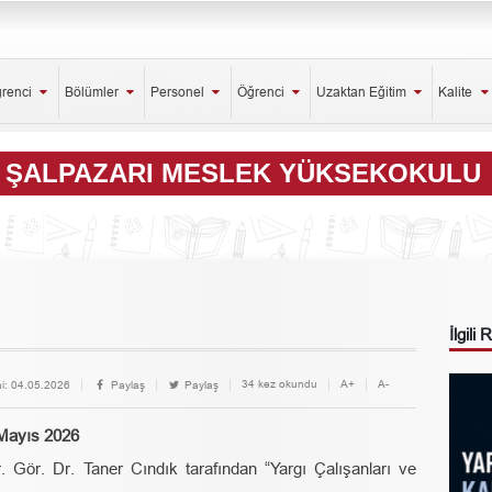
ğrenci
Bölümler
Personel
Öğrenci
Uzaktan Eğitim
Kalite
ŞALPAZARI MESLEK YÜKSEKOKULU
İlgili
34 kez okundu
A+
A-
i:
04.05.2026
Paylaş
Paylaş
 Mayıs 2026
 Gör. Dr. Taner Cındık tarafından “Yargı Çalışanları ve