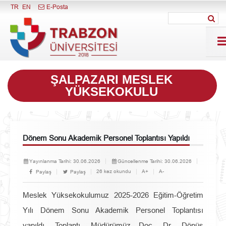
Menüyü Kapat
TR
EN
E-Posta
ŞALPAZARI MESLEK
YÜKSEKOKULU
Dönem Sonu Akademik Personel Toplantısı Yapıldı
Yayınlanma Tarihi:
30.06.2026
Güncellenme Tarihi:
30.06.2026
26 kez okundu
A+
A-
Paylaş
Paylaş
Meslek Yüksekokulumuz 2025-2026 Eğitim-Öğretim
Yılı Dönem Sonu Akademik Personel Toplantısı
yapıldı. Toplantı, Müdürümüz Doç. Dr. Dönüş