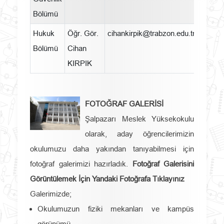
Bölümü
Hukuk
Öğr. Gör.
cihankirpik@trabzon.edu.tr
046
Bölümü
Cihan
KIRPIK
FOTOĞRAF GALERİSİ
Şalpazarı Meslek Yüksekokulu
olarak, aday öğrencilerimizin
okulumuzu daha yakından tanıyabilmesi için
fotoğraf galerimizi hazırladık.
Fotoğraf Galerisini
Görüntülemek İçin Yandaki Fotoğrafa Tıklayınız
Galerimizde;
Okulumuzun fiziki mekanları ve kampüs
görünümü,