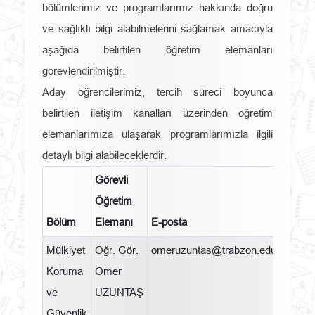
bölümlerimiz ve programlarımız hakkında doğru
ve sağlıklı bilgi alabilmelerini sağlamak amacıyla
aşağıda belirtilen öğretim elemanları
görevlendirilmiştir.
Aday öğrencilerimiz, tercih süreci boyunca
belirtilen iletişim kanalları üzerinden öğretim
elemanlarımıza ulaşarak programlarımızla ilgili
detaylı bilgi alabileceklerdir.
Görevli
Öğretim
Bölüm
Elemanı
E-posta
Tele
Mülkiyet
Öğr. Gör.
omeruzuntas@trabzon.edu.tr
046
Koruma
Ömer
ve
UZUNTAŞ
Güvenlik