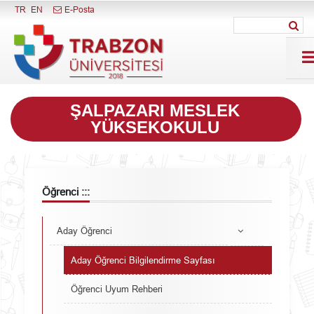
Menüyü Kapat
TR
EN
E-Posta
ŞALPAZARI MESLEK
YÜKSEKOKULU
Öğrenci :::
Aday Öğrenci
Aday Öğrenci Bilgilendirme Sayfası
Öğrenci Uyum Rehberi