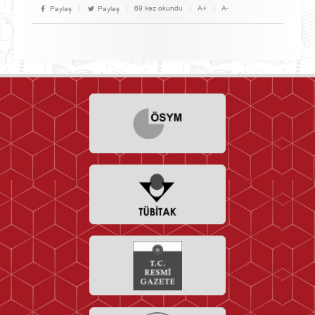
69 kez okundu
A+
A-
Paylaş
Paylaş